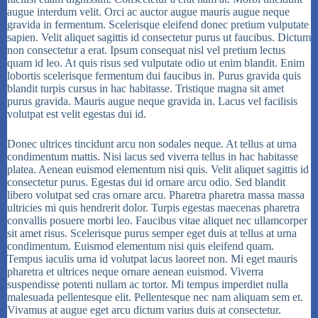
augue interdum velit. Orci ac auctor augue mauris augue neque
gravida in fermentum. Scelerisque eleifend donec pretium vulputate
sapien. Velit aliquet sagittis id consectetur purus ut faucibus. Dictum
non consectetur a erat. Ipsum consequat nisl vel pretium lectus
quam id leo. At quis risus sed vulputate odio ut enim blandit. Enim
lobortis scelerisque fermentum dui faucibus in. Purus gravida quis
blandit turpis cursus in hac habitasse. Tristique magna sit amet
purus gravida. Mauris augue neque gravida in. Lacus vel facilisis
volutpat est velit egestas dui id.
Donec ultrices tincidunt arcu non sodales neque. At tellus at urna
condimentum mattis. Nisi lacus sed viverra tellus in hac habitasse
platea. Aenean euismod elementum nisi quis. Velit aliquet sagittis id
consectetur purus. Egestas dui id ornare arcu odio. Sed blandit
libero volutpat sed cras ornare arcu. Pharetra pharetra massa massa
ultricies mi quis hendrerit dolor. Turpis egestas maecenas pharetra
convallis posuere morbi leo. Faucibus vitae aliquet nec ullamcorper
sit amet risus. Scelerisque purus semper eget duis at tellus at urna
condimentum. Euismod elementum nisi quis eleifend quam.
Tempus iaculis urna id volutpat lacus laoreet non. Mi eget mauris
pharetra et ultrices neque ornare aenean euismod. Viverra
suspendisse potenti nullam ac tortor. Mi tempus imperdiet nulla
malesuada pellentesque elit. Pellentesque nec nam aliquam sem et.
Vivamus at augue eget arcu dictum varius duis at consectetur.