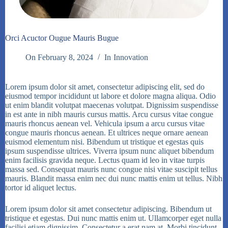
Orci Acuctor Ougue Mauris Bugue
On
February 8, 2024
In
Innovation
Lorem ipsum dolor sit amet, consectetur adipiscing elit, sed do
eiusmod tempor incididunt ut labore et dolore magna aliqua. Odio
ut enim blandit volutpat maecenas volutpat. Dignissim suspendisse
in est ante in nibh mauris cursus mattis. Arcu cursus vitae congue
mauris rhoncus aenean vel. Vehicula ipsum a arcu cursus vitae
congue mauris rhoncus aenean. Et ultrices neque ornare aenean
euismod elementum nisi. Bibendum ut tristique et egestas quis
ipsum suspendisse ultrices. Viverra ipsum nunc aliquet bibendum
enim facilisis gravida neque. Lectus quam id leo in vitae turpis
massa sed. Consequat mauris nunc congue nisi vitae suscipit tellus
mauris. Blandit massa enim nec dui nunc mattis enim ut tellus. Nibh
tortor id aliquet lectus.
Lorem ipsum dolor sit amet consectetur adipiscing. Bibendum ut
tristique et egestas. Dui nunc mattis enim ut. Ullamcorper eget nulla
facilisi etiam dignissim. Consectetur a erat nam at. Morbi tincidunt