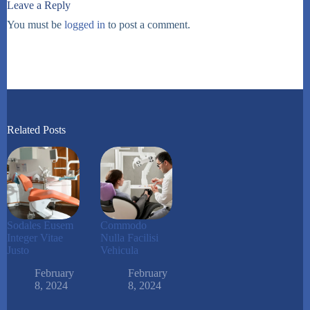
Leave a Reply
You must be
logged in
to post a comment.
Related Posts
Sodales Eusem
Commodo
Integer Vitae
Nulla Facilisi
Justo
Vehicula
February
February
8, 2024
8, 2024