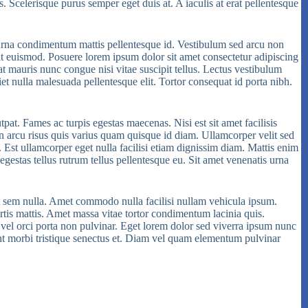
s. Scelerisque purus semper eget duis at. A iaculis at erat pellentesque
at urna condimentum mattis pellentesque id. Vestibulum sed arcu non
it euismod. Posuere lorem ipsum dolor sit amet consectetur adipiscing
uat mauris nunc congue nisi vitae suscipit tellus. Lectus vestibulum
iet nulla malesuada pellentesque elit. Tortor consequat id porta nibh.
pat. Fames ac turpis egestas maecenas. Nisi est sit amet facilisis
n arcu risus quis varius quam quisque id diam. Ullamcorper velit sed
 Est ullamcorper eget nulla facilisi etiam dignissim diam. Mattis enim
s egestas tellus rutrum tellus pellentesque eu. Sit amet venenatis urna
ut sem nulla. Amet commodo nulla facilisi nullam vehicula ipsum.
ortis mattis. Amet massa vitae tortor condimentum lacinia quis.
 vel orci porta non pulvinar. Eget lorem dolor sed viverra ipsum nunc
ant morbi tristique senectus et. Diam vel quam elementum pulvinar