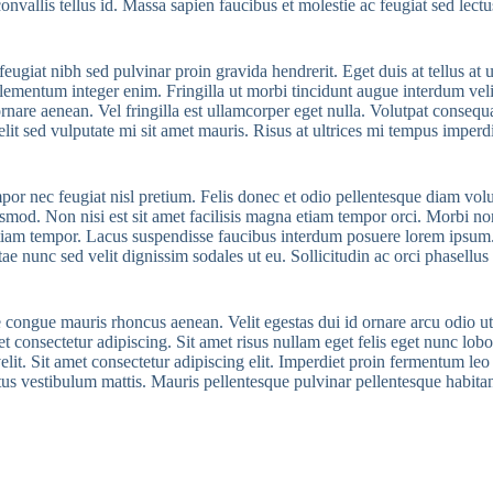
nvallis tellus id. Massa sapien faucibus et molestie ac feugiat sed lectu
feugiat nibh sed pulvinar proin gravida hendrerit. Eget duis at tellus 
elementum integer enim. Fringilla ut morbi tincidunt augue interdum vel
e ornare aenean. Vel fringilla est ullamcorper eget nulla. Volutpat conseq
lit sed vulputate mi sit amet mauris. Risus at ultrices mi tempus imperd
por nec feugiat nisl pretium. Felis donec et odio pellentesque diam volut
mod. Non nisi est sit amet facilisis magna etiam tempor orci. Morbi no
 etiam tempor. Lacus suspendisse faucibus interdum posuere lorem ipsum.
itae nunc sed velit dignissim sodales ut eu. Sollicitudin ac orci phasellu
ae congue mauris rhoncus aenean. Velit egestas dui id ornare arcu odio 
t consectetur adipiscing. Sit amet risus nullam eget felis eget nunc lob
t. Sit amet consectetur adipiscing elit. Imperdiet proin fermentum leo
tus vestibulum mattis. Mauris pellentesque pulvinar pellentesque habit