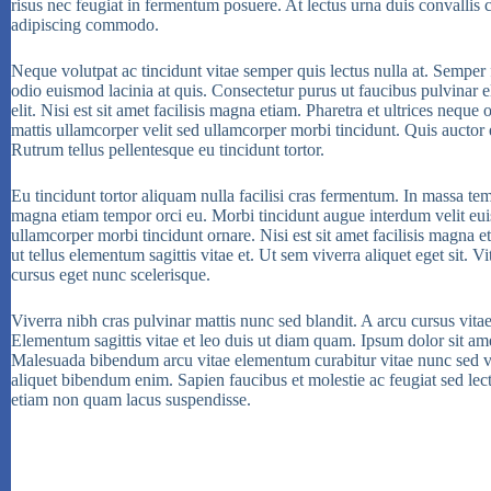
risus nec feugiat in fermentum posuere. At lectus urna duis convallis co
adipiscing commodo.
Neque volutpat ac tincidunt vitae semper quis lectus nulla at. Semper 
odio euismod lacinia at quis. Consectetur purus ut faucibus pulvinar 
elit. Nisi est sit amet facilisis magna etiam. Pharetra et ultrices nequ
mattis ullamcorper velit sed ullamcorper morbi tincidunt. Quis auctor e
Rutrum tellus pellentesque eu tincidunt tortor.
Eu tincidunt tortor aliquam nulla facilisi cras fermentum. In massa tem
magna etiam tempor orci eu. Morbi tincidunt augue interdum velit euis
ullamcorper morbi tincidunt ornare. Nisi est sit amet facilisis magna
ut tellus elementum sagittis vitae et. Ut sem viverra aliquet eget sit. V
cursus eget nunc scelerisque.
Viverra nibh cras pulvinar mattis nunc sed blandit. A arcu cursus vit
Elementum sagittis vitae et leo duis ut diam quam. Ipsum dolor sit ame
Malesuada bibendum arcu vitae elementum curabitur vitae nunc sed veli
aliquet bibendum enim. Sapien faucibus et molestie ac feugiat sed lec
etiam non quam lacus suspendisse.